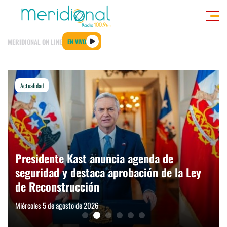
Click acá para ir directamente al contenido
MERIDIONAL ON LINE
EN VIVO
GIONALES
ACTUALIDAD
TENDENCIAS
DEPORTES
INTERNACIONAL
ENTREVI
Actualidad
modo claro
Presidente Kast anuncia agenda de
seguridad y destaca aprobación de la Ley
de Reconstrucción
Miércoles 5 de agosto de 2026