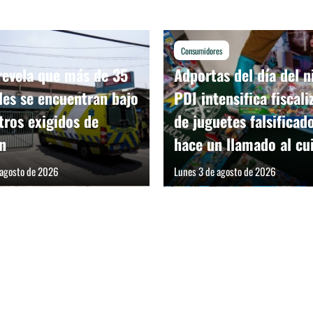
Consumidores
revela que más de 35
Adportas del día del n
les se encuentran bajo
PDI intensifica fiscali
ros exigidos de
de juguetes falsificad
n
hace un llamado al cu
 agosto de 2026
Lunes 3 de agosto de 2026