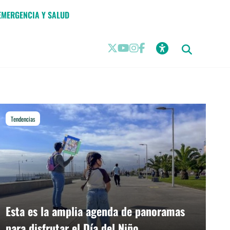
EMERGENCIA Y SALUD
Tendencias
Proyectos
Esta es la amplia agenda de panoramas
para disfrutar el Día del Niño