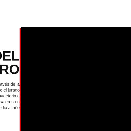
DEL
TRO
ravés de la
e el jurado
ayectoria a
asajeros en
dio al año