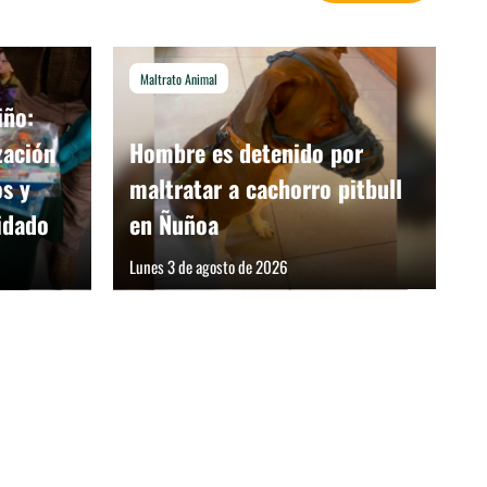
Maltrato Animal
iño:
zación
Hombre es detenido por
os y
maltratar a cachorro pitbull
idado
en Ñuñoa
Lunes 3 de agosto de 2026