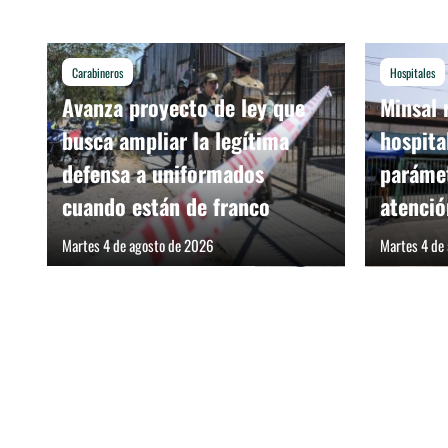
Carabineros
Hospitales
Avanza proyecto de ley que
Minsal 
busca ampliar la legítima
hospita
defensa a uniformados
parámet
cuando están de franco
atenció
Martes 4 de agosto de 2026
Martes 4 de