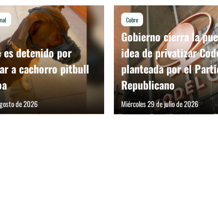
mal
Cobre
Gobierno cierra la pue
es detenido por
idea de privatizar Cod
ar a cachorro pitbull
planteada por el Part
oa
Republicano
agosto de 2026
Miércoles 29 de julio de 2026