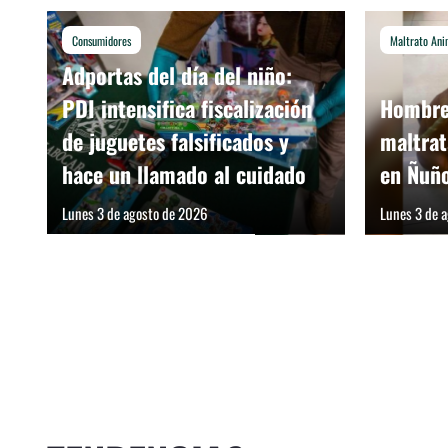
Consumidores
Maltrato Ani
Adportas del día del niño:
PDI intensifica fiscalización
Hombre 
de juguetes falsificados y
maltrat
hace un llamado al cuidado
en Ñuñ
Lunes 3 de agosto de 2026
Lunes 3 de 