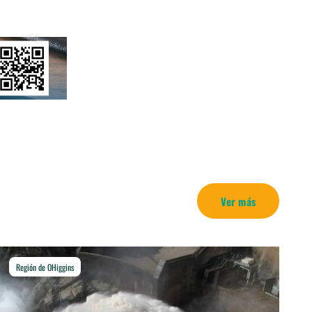
Ver más
Región de OHiggins