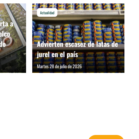
Actualidad
rta a
elco
ido
Advierten escasez de latas de
jurel en el país
Martes 28 de julio de 2026