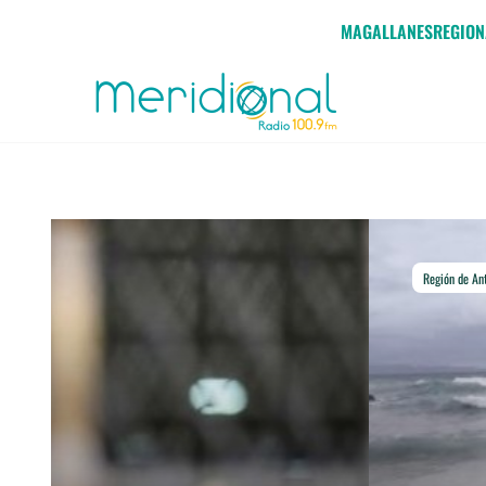
Click acá para ir directamente al contenido
MAGALLANES
REGION
Región de Antofagasta