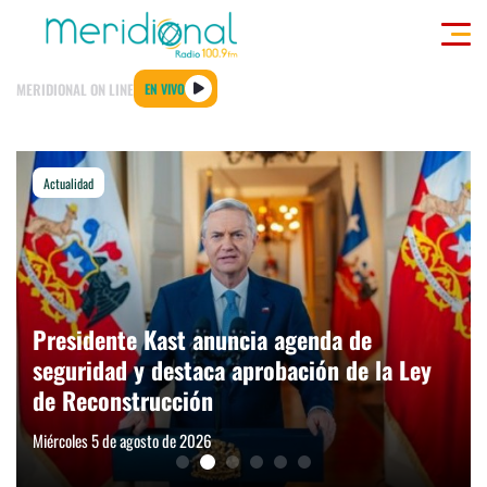
Click acá para ir directamente al contenido
MERIDIONAL ON LINE
EN VIVO
GIONALES
ACTUALIDAD
TENDENCIAS
DEPORTES
INTERNACIONAL
ENTREVI
Actualidad
modo claro
Presidente Kast anuncia agenda de
seguridad y destaca aprobación de la Ley
de Reconstrucción
Miércoles 5 de agosto de 2026