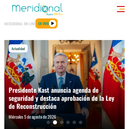
Click acá para ir directamente al contenido
MERIDIONAL ON LINE
EN VIVO
GIONALES
ACTUALIDAD
TENDENCIAS
DEPORTES
INTERNACIONAL
ENTREVI
Actualidad
modo claro
Presidente Kast anuncia agenda de
seguridad y destaca aprobación de la Ley
de Reconstrucción
Miércoles 5 de agosto de 2026